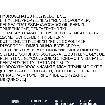
HYDROGENATED POLYISOBUTENE,
ETHYLENE/PROPYLENE/STYRENE COPOLYMER,
PERSEA GRATISSIMA (AVOCADO) OIL, PHENYL
TRIMETHICONE, PENTAERYTHRITYL
TETRAISOSTEARATE, ETHYLHEXYL PALMITATE, PPG-
12/SMDI COPOLYMER, TRIBEHENIN,
BUTYLENE/ETHYLENE/STYRENE COPOLYMER,
DIISOPROPYL DIMER DILINOLEATE, AROMA,
TOCOPHERYL ACETATE, LIMONENE, SILICA DIMETHYL
SILYLATE, SORBITAN ISOSTEARATE, BUTYLENE GLYCOL,
PENTYLENE GLYCOL, SODIUM CHONDROITIN SULFATE,
PENTAERYTHRITYL TETRA-DI-T-BUTYL
HYDROXYHYDROCINNAMATE, MICA, TITANIUM DIOXIDE
(CI 77891), ATELOCOLLAGEN, TOCOPHEROL, LINALOOL,
CITRAL, PALMITOYL TRIPEPTIDE-1, ORYZANOL,
UBIQUINONE.]
ПОКУПКИ
ДЛЯ
ОБЩИЕ
ПРОФЕССИ
СВЕДЕНИ